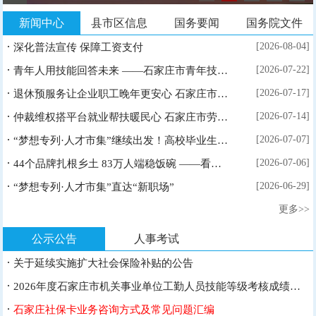
新闻中心
县市区信息
国务要闻
国务院文件
·
[2026-08-04]
深化普法宣传 保障工资支付
·
[2026-07-22]
青年人用技能回答未来 ——石家庄市青年技能人才生态观察
·
[2026-07-17]
退休预服务让企业职工晚年更安心 石家庄市社保中心推动退休服务从“事后兜底...
·
[2026-07-14]
仲裁维权搭平台就业帮扶暖民心 石家庄市劳动人事争议仲裁院打造维权就业一体...
·
[2026-07-07]
“梦想专列·人才市集”继续出发！高校毕业生求职暨产业人才精准招聘会将举行
·
[2026-07-06]
44个品牌扎根乡土 83万人端稳饭碗 ——看石家庄劳务品牌如何为劳动者铺...
·
[2026-06-29]
“梦想专列·人才市集”直达“新职场”
更多>>
公示公告
人事考试
·
关于延续实施扩大社会保险补贴的公告
·
2026年度石家庄市机关事业单位工勤人员技能等级考核成绩查询地址
·
石家庄社保卡业务咨询方式及常见问题汇编